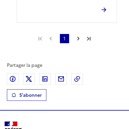
Première page
Page précédente
1
Page suivante
Dernière page
Partager la page
Partager sur Facebook
Partager sur X
Partager sur LinkedIn
Partager par email
Copier le lien de la 
S'abonner