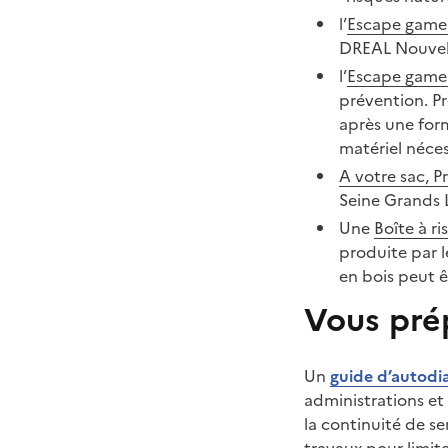
l’
Escape game 
DREAL Nouvell
l’
Escape game 
prévention. Pr
après une for
matériel néces
A votre sac, Pr
Seine Grands 
Une
Boîte à r
produite par l
en bois peut ê
Vous prép
Un
guide d’autodia
administrations et
la continuité de s