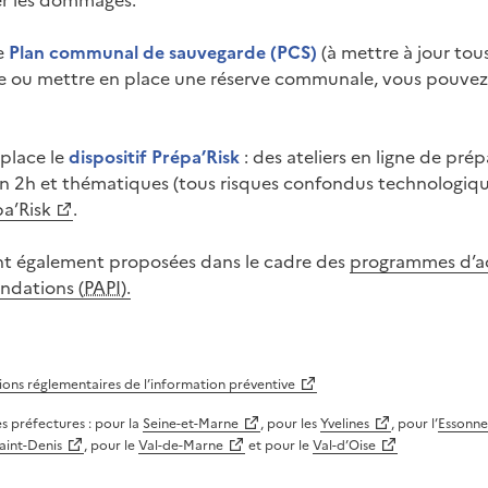
er les dommages.
e
Plan communal de sauvegarde (PCS)
(à mettre à jour tous 
se ou mettre en place une réserve communale, vous pouvez s
place le
dispositif Prépa’Risk
: des ateliers en ligne de prép
 en 2h et thématiques (tous risques confondus technologique
pa’Risk
.
nt également proposées dans le cadre des
programmes d’a
ndations (
PAPI
).
ions réglementaires de l’information préventive
des préfectures : pour la
Seine-et-Marne
, pour les
Yvelines
, pour l’
Essonne
aint-Denis
, pour le
Val-de-Marne
et pour le
Val-d’Oise