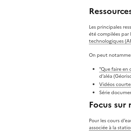
Ressources
Les principales res
été compilées par l
technologiques (
On peut notamment
"Que faire en 
d’aléa (Géoris
Vidéos courtes
Série documen
Focus sur 
Pour les cours d’ea
associée à la stati