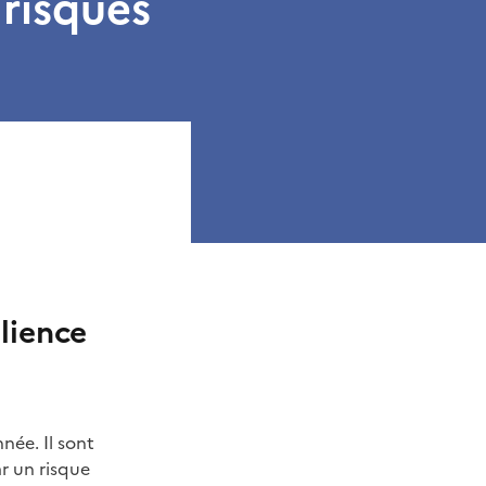
 risques
ilience
née. Il sont
ar un risque