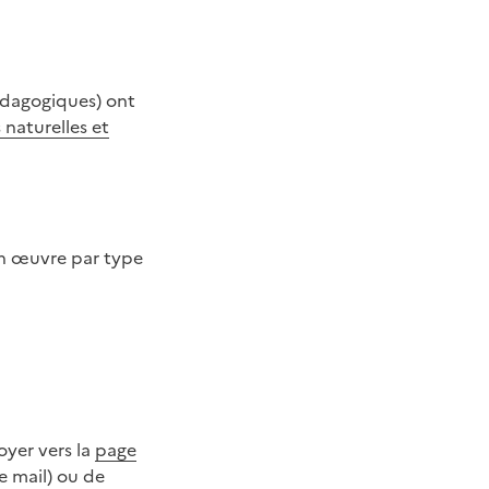
pédagogiques) ont
 naturelles et
 en œuvre par type
voyer vers la
page
te mail) ou de