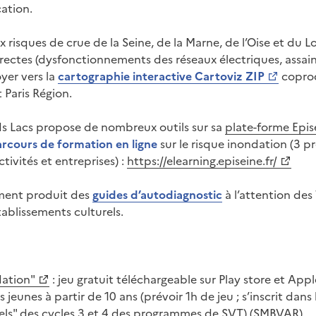
cation.
ux risques de crue de la Seine, de la Marne, de l’Oise et du L
ectes (dysfonctionnements des réseaux électriques, assai
yer vers la
cartographie interactive Cartoviz ZIP
coprod
t Paris Région.
s Lacs propose de nombreux outils sur sa
plate-forme Epis
rcours de formation en ligne
sur le risque inondation (3 pro
tivités et entreprises) :
https://elearning.episeine.fr/
ment produit des
guides d’autodiagnostic
à l’attention des
tablissements culturels.
dation"
: jeu gratuit téléchargeable sur Play store et Appl
jeunes à partir de 10 ans (prévoir 1h de jeu ; s’inscrit dan
rels" des cycles 3 et 4 des programmes de SVT) (SMBVAR)