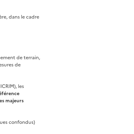
re, dans le cadre
ement de terrain,
mesures de
ICRIM), les
référence
es majeurs
ques confondus)