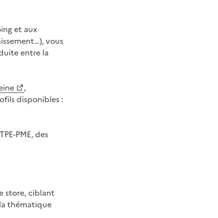
oing et aux
nissement…), vous
uite entre la
eine
,
fils disponibles :
 TPE-PME, des
e store, ciblant
s la thématique