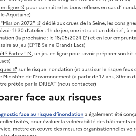
en ligne
pour connaître les bons réflexes en cas d’inond
e-Aquitaine)
"Mission 2072"
dédié aux crues de la Seine, les consignes
évoir 1h30 d’atelier : 1h de jeu, une intro et un débrief ; à 
mation (
la prochaine : le 18/05/2024
) et en leur emprunta
saire au jeu (EPTB Seine Grands Lacs)
êt? Partez !
, un jeu en ligne pour savoir préparer son kit
Lacs)
isques
sur le risque inondation (et aussi sur le risque feux 
e Ministère de l’Environnement (à partir de 12 ans, 30min d
tre prêtée par la DRIEAT (
nous contacter
)
arer face aux risques
gnostic face au risque d’inondation
a également été conçu
 collectivités, pour évaluer la vulnérabilité des bâtiments
ervice, mettre en œuvre des mesures organisationnelles voir