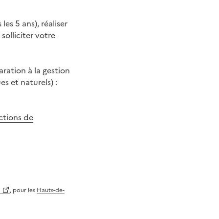
les 5 ans), réaliser
olliciter votre
aration à la gestion
s et naturels) :
ctions de
, pour les
Hauts-de-