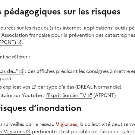
 pédagogiques sur les risques
sources sur les risques (sites internet, applications, outils 
’
Association française pour la prévention des catastrophes
AFPCNT)
.
 se référer :
cas de…"
: des affiches précisant les consignes à mettre
ques)
 explicatives
par type d’aléas (DREAL Normandie)
taire sur Youtube :
l’Esprit Sorcier TV
(AFPCNT)
risques d’inondation
u surveillés par le réseau
Vigicrues
, la collectivité peut ren
on Vigicrues
pertinente. Il est possible de s’abonner (aler