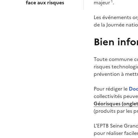
1
face aux risques
majeur
.
Les événements org
de la Journée natio
Bien info
Toute commune con
risques technologi
prévention à mettr
Pour rédiger le
Doc
collectivités peuv
Géorisques (onglet 
(produits par les p
L’EPTB Seine Grand
pour réaliser faci