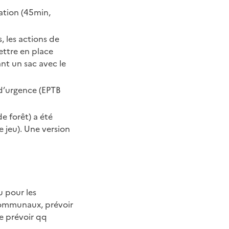
ation (45min,
, les actions de
mettre en place
nt un sac avec le
 d’urgence (EPTB
de forêt) a été
e jeu). Une version
 pour les
 communaux, prévoir
e prévoir qq