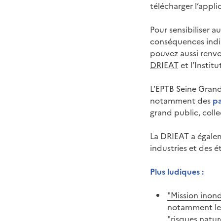
télécharger l’appli
Pour sensibiliser a
conséquences indir
pouvez aussi renvo
DRIEAT
et l’Institu
L’EPTB Seine Grand
notamment des
pa
grand public, collec
La DRIEAT a égale
industries et des é
Plus ludiques :
"Mission inon
notamment les 
"risques natu