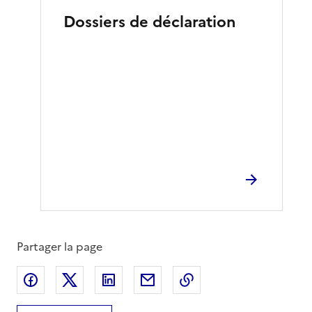
Dossiers de déclaration
Partager la page
Partager sur Facebook
Partager sur X
Partager sur LinkedIn
Partager par email
Copier le lien de la 