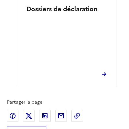
Dossiers de déclaration
Partager la page
Partager sur Facebook
Partager sur X
Partager sur LinkedIn
Partager par email
Copier le lien de la 