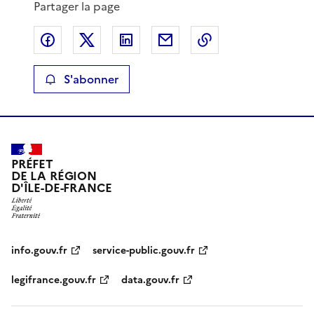
Partager la page
Partager sur Facebook
Partager sur X
Partager sur LinkedIn
Partager par email
Copier le lien de 
S'abonner
PRÉFET
DE LA RÉGION
D'ÎLE-DE-FRANCE
info.gouv.fr
service-public.gouv.fr
legifrance.gouv.fr
data.gouv.fr