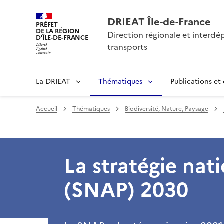
DRIEAT Île-de-France
PRÉFET
DE LA RÉGION
Direction régionale et interd
D'ÎLE-DE-FRANCE
transports
La DRIEAT
Thématiques
Publications et
Accueil
Thématiques
Biodiversité, Nature, Paysage
La stratégie nat
(SNAP) 2030