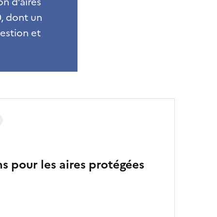
on d’aires
0, dont un
gestion et
ns pour les aires protégées