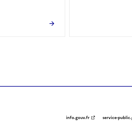
ien de la page dans le presse-papier
info.gouv.fr
service-public.