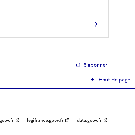
S'abonner
Haut de page
gouv.fr
legifrance.gouv.fr
data.gouv.fr