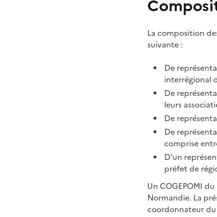
Composit
La composition des
suivante :
De représentan
interrégional d
De représenta
leurs associati
De représenta
De représentan
comprise entre 
D’un représent
préfet de régi
Un COGEPOMI du bas
Normandie. La prési
coordonnateur du 