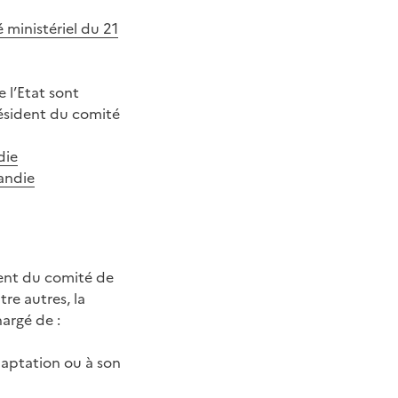
é ministériel du 21
l’Etat sont
ésident du comité
die
andie
ent du comité de
re autres, la
argé de :
adaptation ou à son