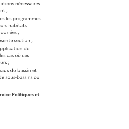
ations nécessaires
nt ;
mes les programmes
urs habitats
opriées ;
sente section ;
pplication de
les cas où ces
urs ;
eaux du bassin et
e sous-bassins ou
ervice Politiques et