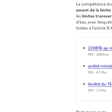
La compétence du 
amont de la limite
les
limites transver
d’eau avec lesquel
listées à l’article R
220816 ap m
PDF
- 236.9 kio
arrêté minist
PDF
- 4.7 Mio
Arrêté du 1
PDF
- 1.2 Mio