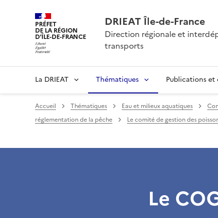
DRIEAT Île-de-France
PRÉFET
DE LA RÉGION
Direction régionale et interd
D'ÎLE-DE-FRANCE
transports
La DRIEAT
Thématiques
Publications et
Accueil
Thématiques
Eau et milieux aquatiques
Con
réglementation de la pêche
Le comité de gestion des poisso
Le CO