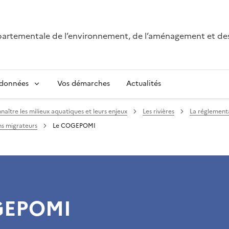
épartementale de l’environnement, de l’aménagement et de
 données
Vos démarches
Actualités
naître les milieux aquatiques et leurs enjeux
Les rivières
La réglementa
ns migrateurs
Le COGEPOMI
GEPOMI