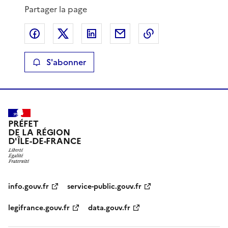
Partager la page
Partager sur Facebook
Partager sur X
Partager sur LinkedIn
Partager par email
Copier le lien de 
S'abonner
PRÉFET
DE LA RÉGION
D'ÎLE-DE-FRANCE
info.gouv.fr
service-public.gouv.fr
legifrance.gouv.fr
data.gouv.fr