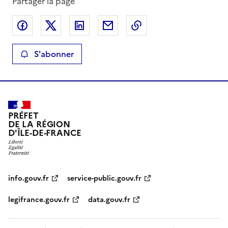
Partager la page
Partager sur Facebook
Partager sur X
Partager sur LinkedIn
Partager par email
Copier le lien de la 
S'abonner
PRÉFET
DE LA RÉGION
D'ÎLE-DE-FRANCE
info.gouv.fr
service-public.gouv.fr
legifrance.gouv.fr
data.gouv.fr