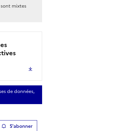
 sont mixtes
des
ctives
ases de données,
S'abonner
ier