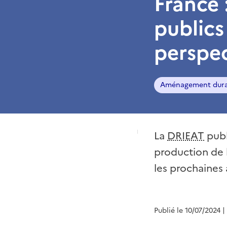
France 
publics 
perspec
Aménagement dura
La
DRIEAT
publ
production de l
les prochaines 
Publié le 10/07/2024
|