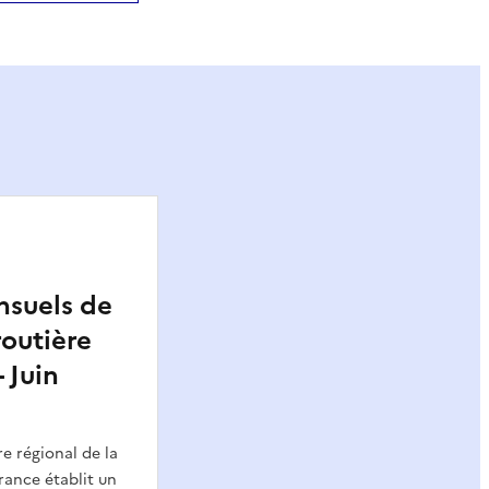
nsuels de
routière
- Juin
e régional de la
France établit un