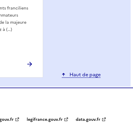
nts franciliens
ommateurs
de la majeure
z à (…)
Haut de page
gouv.fr
legifrance.gouv.fr
data.gouv.fr