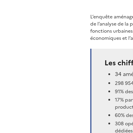
L’enquête aménageu
de l’analyse de la 
fonctions urbaines
économiques et l’
Les chif
34 amé
298 95
91% des
17% par
product
60% des
308 opé
dédiées