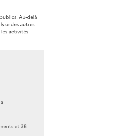
publics. Au-delà
alyse des autres
es activités
la
ements et 38