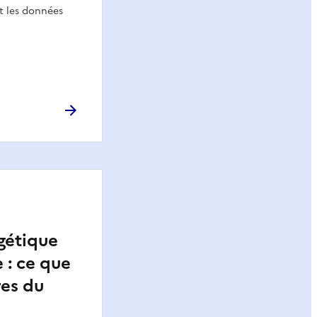
 les données
gétique
 : ce que
res du