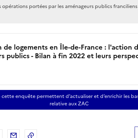
 opérations portées par les aménageurs publics franciliens
 de logements en Île-de-France : l'action 
 publics - Bilan à fin 2022 et leurs perspe
e cette enquête permettent d’actualiser et d’enrichir les b
relative aux ZAC
 Facebook
er sur X
Partager sur LinkedIn
Partager par email
Copier le lien de la page dans le presse-pap