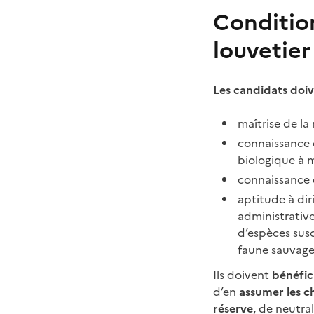
Conditio
louvetier
Les candidats doiv
maîtrise de la
connaissance d
biologique à m
connaissance
aptitude à dir
administrative
d’espèces susc
faune sauvage
Ils doivent
bénéfici
d’en
assumer les c
réserve
, de neutra