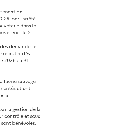
eutenant de
29, par l’arrêté
uveterie dans le
ouveterie du 3
n des demandes et
e recruter dès
re 2026 au 31
 la faune sauvage
rmentés et ont
e la
par la gestion de la
ur contrôle et sous
, sont bénévoles.