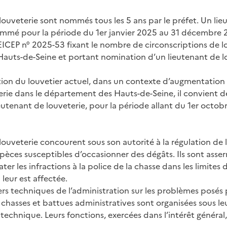
 louveterie sont nommés tous les 5 ans par le préfet. Un li
ommé pour la période du 1er janvier 2025 au 31 décembre 20
ICEP n° 2025-53 fixant le nombre de circonscriptions de lo
auts-de-Seine et portant nomination d’un lieutenant de l
ction du louvetier actuel, dans un contexte d’augmentatio
erie dans le département des Hauts-de-Seine, il convient d
utenant de louveterie, pour la période allant du 1er octob
 louveterie concourent sous son autorité à la régulation de
ces susceptibles d’occasionner des dégâts. Ils sont asse
ter les infractions à la police de la chasse dans les limites d
 leur est affectée.
llers techniques de l’administration sur les problèmes posés 
 chasses et battues administratives sont organisées sous le
 technique. Leurs fonctions, exercées dans l’intérêt général