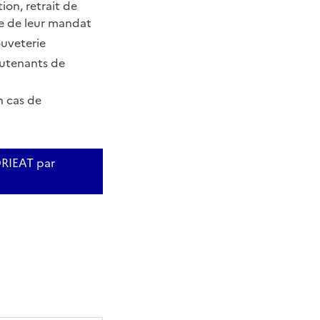
on, retrait de
ce de leur mandat
ouveterie
ieutenants de
n cas de
DRIEAT par