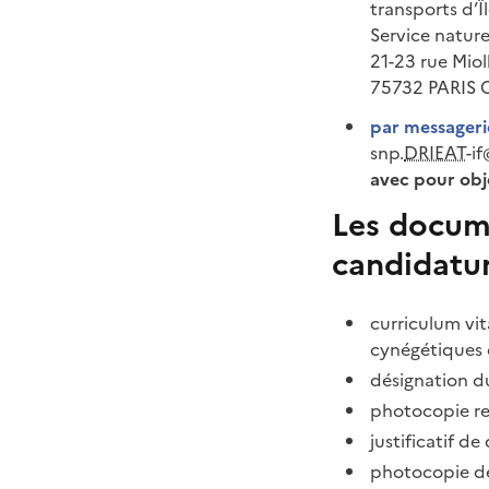
transports d’Î
Service natur
21-23 rue Mioll
75732 PARIS 
par messagerie
snp.
DRIEAT
-i
avec pour obje
Les docume
candidatur
curriculum vi
cynégétiques 
désignation d
photocopie rec
justificatif de
photocopie de