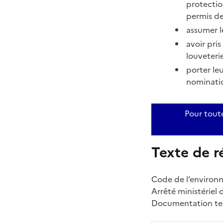
protectio
permis de
assumer l
avoir pri
louveterie
porter leu
nominati
Pour tout
Texte de r
Code de l’environne
Arrêté ministériel 
Documentation tec