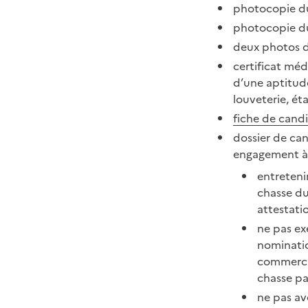
photocopie du
photocopie du
deux photos d
certificat mé
d’une aptitud
louveterie, ét
fiche de candi
dossier de can
engagement à 
entretenir
chasse du
attestati
ne pas exe
nominatio
commercia
chasse pa
ne pas av