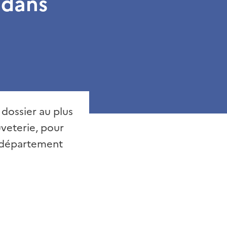
 dans
dossier au plus
uveterie, pour
e département