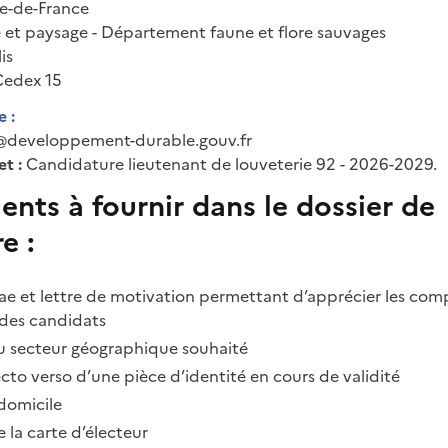
le-de-France
e et paysage - Département faune et flore sauvages
is
Cedex 15
 :
f@developpement-durable.gouv.fr
t :
Candidature lieutenant de louveterie 92 - 2026-2029.
nts à fournir dans le dossier de
e :
tae et lettre de motivation permettant d’apprécier les co
des candidats
u secteur géographique souhaité
to verso d’une pièce d’identité en cours de validité
 domicile
 la carte d’électeur