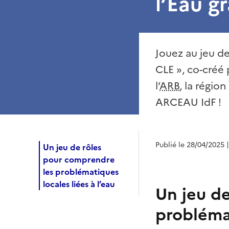
l’Eau g
Jouez au jeu de
CLE », co-créé 
l’
ARB
, la régio
ARCEAU IdF !
Publié le 28/04/2025
Un jeu de rôles
pour comprendre
les problématiques
locales liées à l’eau
Un jeu d
problémat