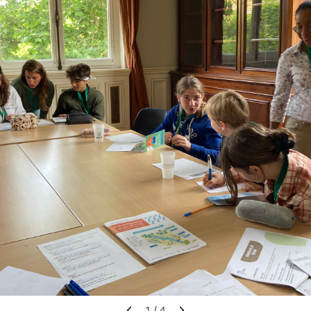
1
/ 4