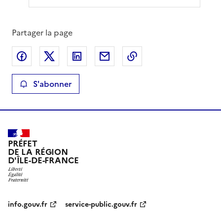
Partager la page
Partager sur Facebook
Partager sur X
Partager sur LinkedIn
Partager par email
Copier le lien de la 
S'abonner
PRÉFET
DE LA RÉGION
D'ÎLE-DE-FRANCE
info.gouv.fr
service-public.gouv.fr