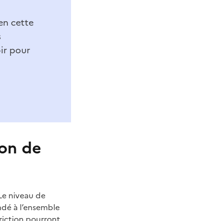
 en cette
s
oir pour
ion de
 Le niveau de
ndé à l’ensemble
triction pourront