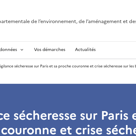
épartementale de l’environnement, de l’aménagement et de
 données
Vos démarches
Actualités
igilance sécheresse sur Paris et sa proche couronne et crise sécheresse sur les 
ce sécheresse sur Paris 
couronne et crise séch