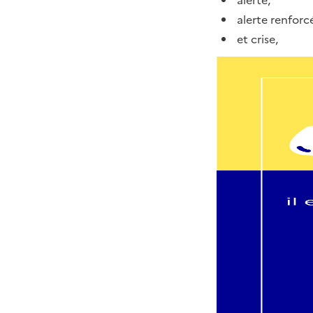
alerte,
alerte renforc
et crise,