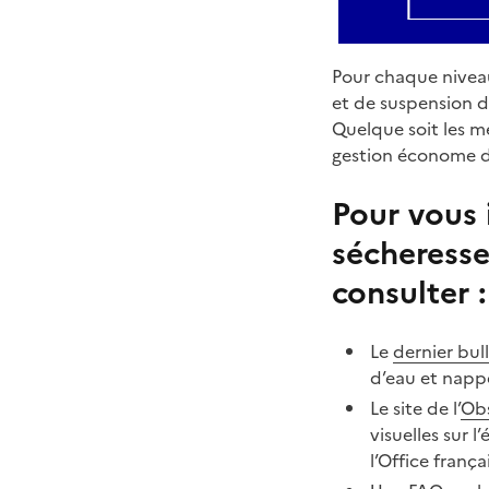
Pour chaque niveau
et de suspension de
Quelque soit les m
gestion économe de
Pour vous 
sécheresse
consulter :
Le
dernier bul
d’eau et nappe
Le site de l’
Obs
visuelles sur 
l’Office frança