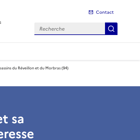
Contact
s
Recherche
Recherch
bassins du Réveillon et du Morbras (94)
et sa
eresse