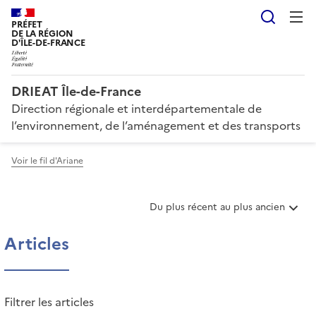
Reche
PRÉFET
DE LA RÉGION
D'ÎLE-DE-FRANCE
DRIEAT Île-de-France
Direction régionale et interdépartementale de
l’environnement, de l’aménagement et des transports
Voir le fil d'Ariane
T
Du plus récent au plus ancien
r
i
Articles
e
r
l
e
Filtrer les articles
s