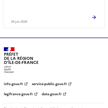
o
n
n
é
24 juin 2026
)
PRÉFET
DE LA RÉGION
D'ÎLE-DE-FRANCE
info.gouv.fr
service-public.gouv.fr
legifrance.gouv.fr
data.gouv.fr