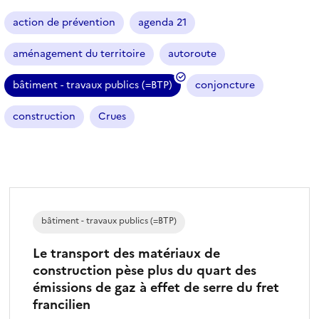
a
r
action de prévention
agenda 21
t
i
aménagement du territoire
autoroute
c
l
bâtiment - travaux publics (=BTP)
conjoncture
e
(
s
f
construction
Crues
i
l
t
r
e
s
bâtiment - travaux publics (=BTP)
é
l
Le transport des matériaux de
e
construction pèse plus du quart des
c
émissions de gaz à effet de serre du fret
t
francilien
i