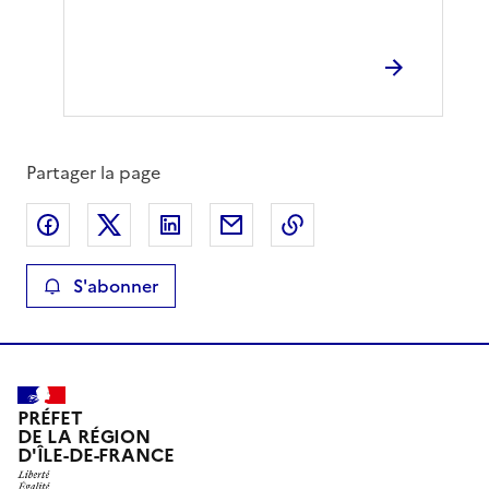
Partager la page
Partager sur Facebook
Partager sur X
Partager sur LinkedIn
Partager par email
Copier le lien de la 
S'abonner
PRÉFET
DE LA RÉGION
D'ÎLE-DE-FRANCE