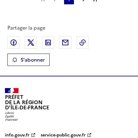
Partager la page
Partager sur Facebook
Partager sur X
Partager sur LinkedIn
Partager par email
Copier le lien de la 
S'abonner
PRÉFET
DE LA RÉGION
D'ÎLE-DE-FRANCE
info.gouv.fr
service-public.gouv.fr