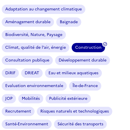
a
r
Adaptation au changement climatique
t
i
Aménagement durable
Baignade
c
l
Biodiversité, Nature, Paysage
e
s
Climat, qualité de l’air, énergie
Construction
(
f
Consultation publique
Développement durable
i
l
DiRIF
DRIEAT
Eau et milieux aquatiques
t
r
Evaluation environnementale
Île-de-France
e
JOP
Mobilités
Publicité extérieure
s
é
Recrutement
Risques naturels et technologiques
l
e
Santé-Environnement
Sécurité des transports
c