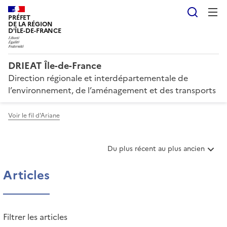
Reche
PRÉFET
DE LA RÉGION
D'ÎLE-DE-FRANCE
DRIEAT Île-de-France
Direction régionale et interdépartementale de
l’environnement, de l’aménagement et des transports
Voir le fil d'Ariane
T
Du plus récent au plus ancien
r
i
Articles
e
r
l
e
Filtrer les articles
s