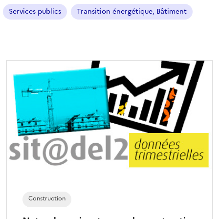
t
Services publics
Transition énergétique, Bâtiment
i
o
n
n
é
)
Construction