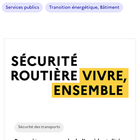
f
Services publics
Transition énergétique, Bâtiment
i
l
t
r
e
s
é
l
e
c
t
i
o
n
n
é
Sécurité des transports
)