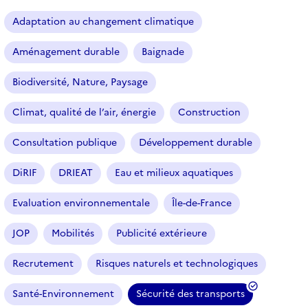
a
r
Adaptation au changement climatique
t
i
Aménagement durable
Baignade
c
l
Biodiversité, Nature, Paysage
e
s
Climat, qualité de l’air, énergie
Construction
Consultation publique
Développement durable
DiRIF
DRIEAT
Eau et milieux aquatiques
Evaluation environnementale
Île-de-France
JOP
Mobilités
Publicité extérieure
Recrutement
Risques naturels et technologiques
Santé-Environnement
Sécurité des transports
(