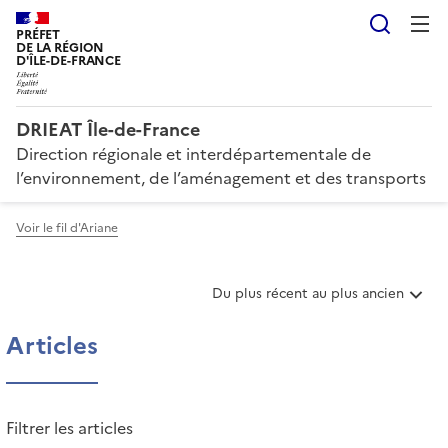
Reche
PRÉFET
DE LA RÉGION
D'ÎLE-DE-FRANCE
DRIEAT Île-de-France
Direction régionale et interdépartementale de
l’environnement, de l’aménagement et des transports
Voir le fil d'Ariane
T
Du plus récent au plus ancien
r
i
Articles
e
r
l
e
Filtrer les articles
s