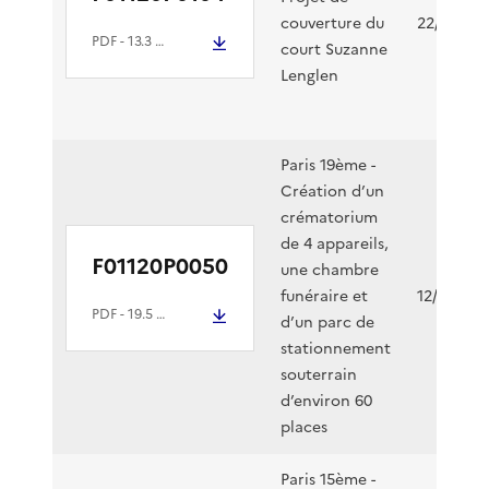
couverture du
22/07/202
PDF
- 13.3 Mio
court Suzanne
Lenglen
Paris 19ème -
Création d’un
crématorium
de 4 appareils,
F01120P0050
une chambre
funéraire et
12/06/202
PDF
- 19.5 Mio
d’un parc de
stationnement
souterrain
d’environ 60
places
Paris 15ème -