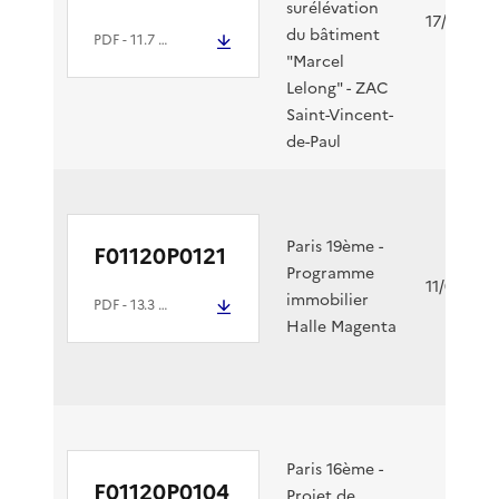
surélévation
17/09/202
du bâtiment
PDF
- 11.7 Mio
"Marcel
Lelong" - ZAC
Saint-Vincent-
de-Paul
Paris 19ème -
F01120P0121
Programme
11/08/202
immobilier
PDF
- 13.3 Mio
Halle Magenta
Paris 16ème -
F01120P0104
Projet de