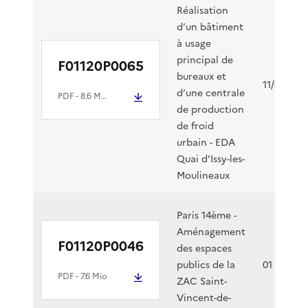
Réalisation
d’un bâtiment
à usage
principal de
F01120P0065
bureaux et
11/05/202
d’une centrale
PDF
- 8.6 Mio
de production
de froid
urbain - EDA
Quai d’Issy-les-
Moulineaux
Paris 14ème -
Aménagement
F01120P0046
des espaces
publics de la
01 04 202
PDF
- 7.6 Mio
ZAC Saint-
Vincent-de-