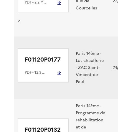
par
Rue de
22/12/202
PDF
- 2.2 Mio
cas
Courcelles
>
Paris 14ème -
F01120P0177
Lot chaufferie
- ZAC Saint-
24/11/202
PDF
- 12.3 Mio
Vincent-de-
Paul
Paris 14ème -
Programme de
réhabilitation
et de
F01120P0132