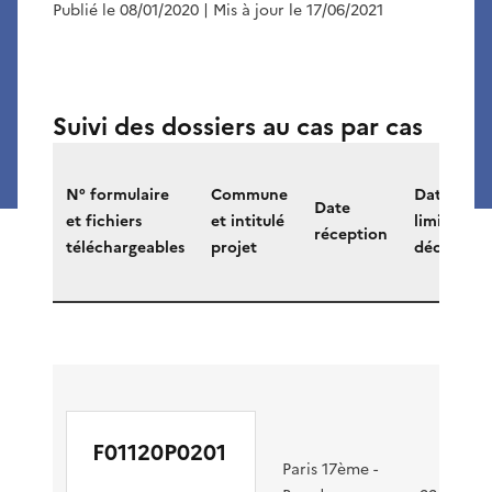
Publié le 08/01/2020
| Mis à jour le 17/06/2021
Suivi des dossiers au cas par cas
Retrouvez
tous
N° formulaire
Commune
Date
Date
les
et fichiers
et intitulé
limite
réception
documents
téléchargeables
projet
décision
disponibles
sur
les
projets
soumis
au
F01120P0201
cas
Paris 17ème -