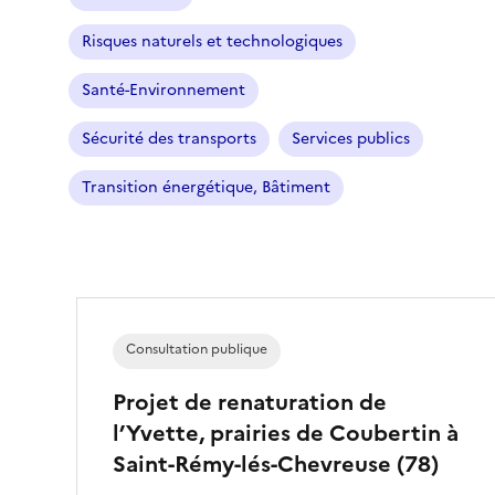
l
e
Risques naturels et technologiques
c
t
Santé-Environnement
i
o
Sécurité des transports
Services publics
n
n
Transition énergétique, Bâtiment
é
)
Consultation publique
Projet de renaturation de
l’Yvette, prairies de Coubertin à
Saint-Rémy-lés-Chevreuse (78)