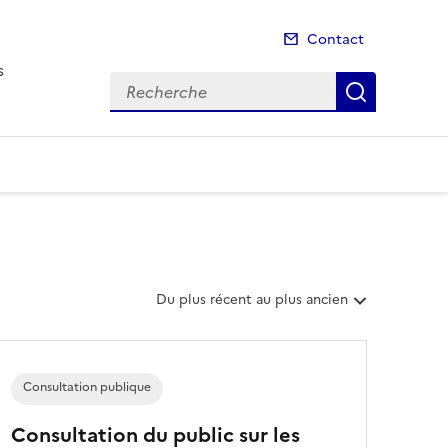
Contact
s
Recherche
Recherch
T
Du plus récent au plus ancien
r
i
e
r
Consultation publique
l
e
Consultation du public sur les
s