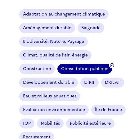
Adaptation au changement climatique
Aménagement durable
Baignade
Biodiversité, Nature, Paysage
Climat, qualité de l’air, énergie
Construction
Consultation publique
(
f
Développement durable
DiRIF
DRIEAT
i
l
Eau et milieux aquatiques
t
r
Evaluation environnementale
Île-de-France
e
JOP
Mobilités
Publicité extérieure
s
é
Recrutement