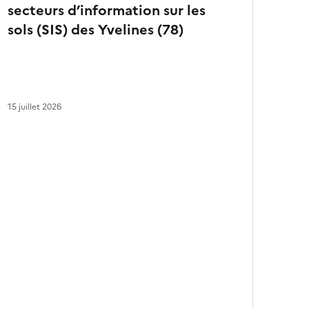
secteurs d’information sur les
a
r
sols (SIS) des Yvelines (78)
t
i
c
l
e
s
15 juillet 2026