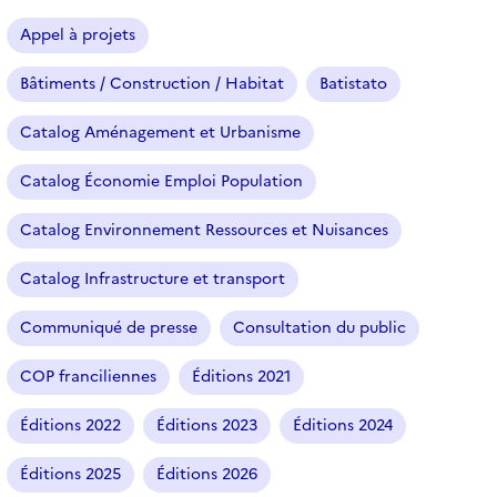
a
r
Appel à projets
t
i
Bâtiments / Construction / Habitat
Batistato
c
l
Catalog Aménagement et Urbanisme
e
s
Catalog Économie Emploi Population
Catalog Environnement Ressources et Nuisances
Catalog Infrastructure et transport
Communiqué de presse
Consultation du public
COP franciliennes
Éditions 2021
Éditions 2022
Éditions 2023
Éditions 2024
Éditions 2025
Éditions 2026