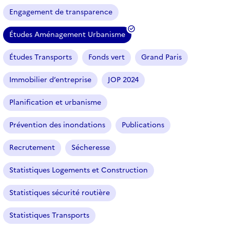
Engagement de transparence
Études Aménagement Urbanisme
(
f
Études Transports
Fonds vert
Grand Paris
i
l
Immobilier d’entreprise
JOP 2024
t
r
Planification et urbanisme
e
Prévention des inondations
Publications
s
é
Recrutement
Sécheresse
l
e
Statistiques Logements et Construction
c
t
Statistiques sécurité routière
i
o
Statistiques Transports
n