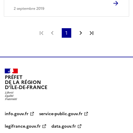
2 septembre 2019
Première page
Page précédente
1
Page suivante
Dernière page
PRÉFET
DE LA RÉGION
D'ÎLE-DE-FRANCE
info.gouv.fr
service-public.gouv.fr
legifrance.gouv.fr
data.gouv.fr