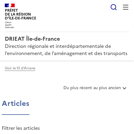
Reche
PRÉFET
DE LA RÉGION
D'ÎLE-DE-FRANCE
DRIEAT Île-de-France
Direction régionale et interdépartementale de
l’environnement, de l’aménagement et des transports
Voir le fil d'Ariane
T
Du plus récent au plus ancien
r
i
Articles
e
r
l
e
Filtrer les articles
s