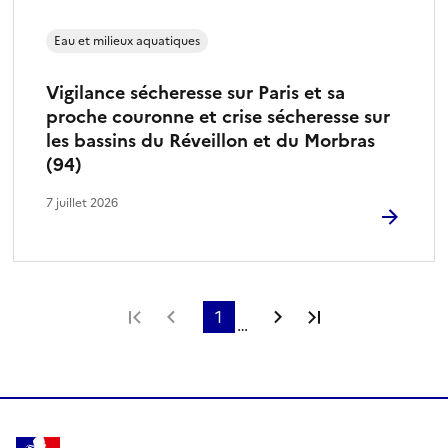
Eau et milieux aquatiques
Vigilance sécheresse sur Paris et sa
proche couronne et crise sécheresse sur
les bassins du Réveillon et du Morbras
(94)
7 juillet 2026
Première page
Page précédente
1
Page suivante
Dernière page
…