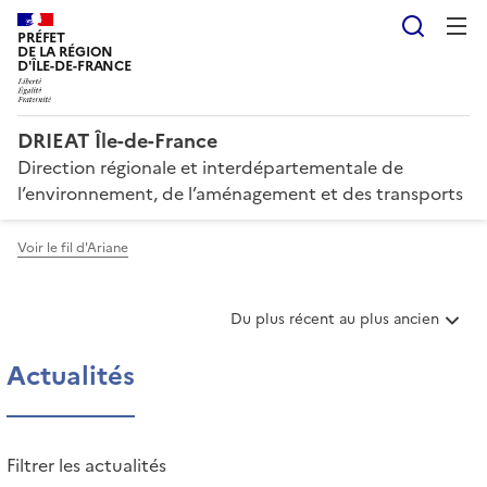
Reche
PRÉFET
DE LA RÉGION
D'ÎLE-DE-FRANCE
DRIEAT Île-de-France
Direction régionale et interdépartementale de
l’environnement, de l’aménagement et des transports
Voir le fil d'Ariane
T
Du plus récent au plus ancien
r
i
Actualités
e
r
l
e
Filtrer les actualités
s