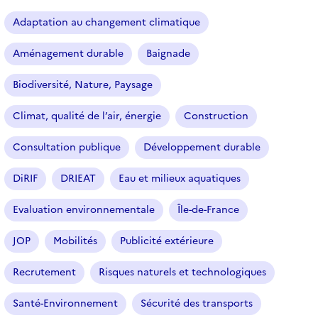
a
r
Adaptation au changement climatique
t
i
Aménagement durable
Baignade
c
l
Biodiversité, Nature, Paysage
e
s
Climat, qualité de l’air, énergie
Construction
Consultation publique
Développement durable
DiRIF
DRIEAT
Eau et milieux aquatiques
Evaluation environnementale
Île-de-France
JOP
Mobilités
Publicité extérieure
Recrutement
Risques naturels et technologiques
Santé-Environnement
Sécurité des transports