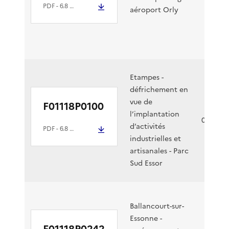
PDF
- 6.8 Mio
aéroport Orly
Etampes -
défrichement en
vue de
F01118P0100
l’implantation
08/11/2
d’activités
PDF
- 6.8 Mio
industrielles et
artisanales - Parc
Sud Essor
Ballancourt-sur-
Essonne -
F01118P0242