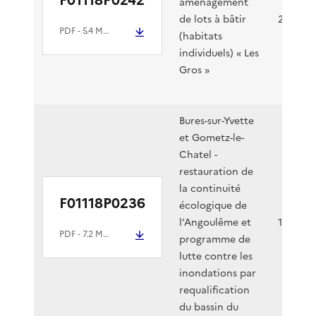
aménagement
de lots à bâtir
25/10/2
PDF
- 5.4 Mio
(habitats
individuels) « Les
Gros »
Bures-sur-Yvette
et Gometz-le-
Chatel -
restauration de
la continuité
F01118P0236
écologique de
l’Angoulême et
12/10/2
PDF
- 7.2 Mio
programme de
lutte contre les
inondations par
requalification
du bassin du