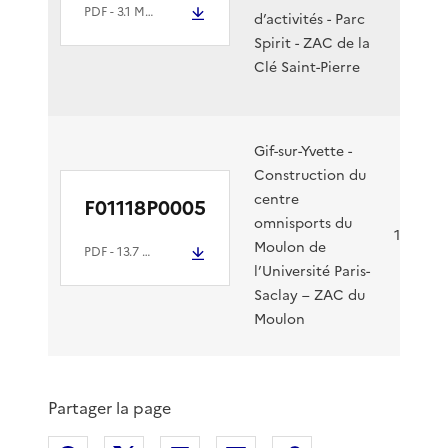
PDF
- 3.1 Mio
d’activités - Parc
Spirit - ZAC de la
Clé Saint-Pierre
Gif-sur-Yvette -
Construction du
centre
F01118P0005
omnisports du
17/01/2
Moulon de
PDF
- 13.7 Mio
l’Université Paris-
Saclay – ZAC du
Moulon
Partager la page