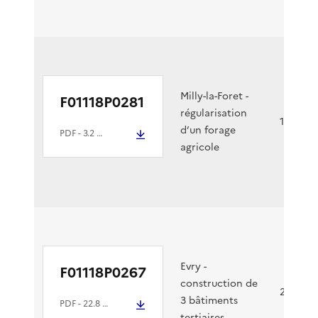
Milly-la-Foret -
F01118P0281
régularisation
12/12/2
d’un forage
PDF
- 3.2 Mio
agricole
Evry -
F01118P0267
construction de
29/11/2
3 bâtiments
PDF
- 22.8 Mio
tertiaires