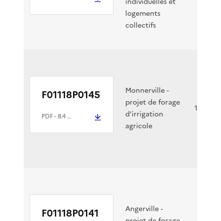
individuelles et
logements
collectifs
Monnerville -
F01118P0145
projet de forage
11/06/2
d’irrigation
PDF
- 8.4 Mio
agricole
Angerville -
F01118P0141
projet de forage