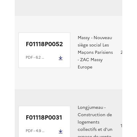
Massy - Nouveau
F01118P0052
siège social Les
Maçons Parisiens
28/02/2
PDF
- 6.2 Mio
- ZAC Massy
Europe
Longjumeau -
Construction de
F01118P0031
logements
16/02/2
collectifs et d’un
PDF
- 4.9 Mio
espace de vente