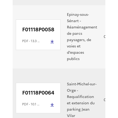
Epinay-sous-
Sénart -
Réaménagement
F01118P0058
de parcs
08/03/2
paysagers, de
PDF
- 13.3 Mio
voies et
d’espaces
publics
Saint-Michel-sur-
Orge -
F01118P0064
Requalification
07/03/2
et extension du
PDF
- 10.1 Mio
parking Jean
Vilar