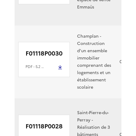
Emmaüs
Champlan -
Construction
d’un ensemble
F01118P0030
immobilier
09/02/2
comprenant des
PDF
- 5.2 Mio
logements et un
établissement
scolaire
Saint-Pierre-du-
Perray -
F01118P0028
Réalisation de 3
bâtiments
07/02/2