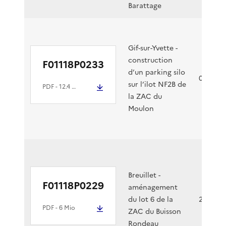
Barattage
Gif-sur-Yvette -
construction
F01118P0233
d’un parking silo
03/10/2
sur l’ilot NF2B de
PDF
- 12.4 Mio
la ZAC du
Moulon
Breuillet -
F01118P0229
aménagement
du lot 6 de la
27/09/2
PDF
- 6 Mio
ZAC du Buisson
Rondeau