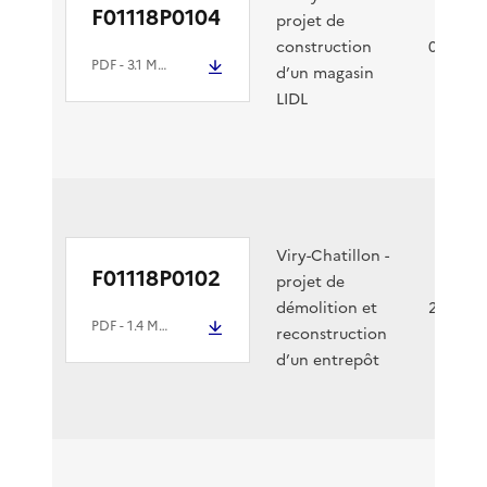
F01118P0104
projet de
construction
07/05/2
PDF
- 3.1 Mio
d’un magasin
LIDL
Viry-Chatillon -
F01118P0102
projet de
démolition et
24/04/2
PDF
- 1.4 Mio
reconstruction
d’un entrepôt