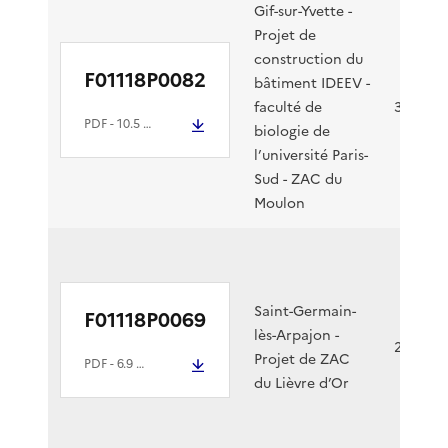
Gif-sur-Yvette -
Projet de
construction du
F01118P0082
bâtiment IDEEV -
faculté de
30/03/2
PDF
- 10.5 Mio
biologie de
l’université Paris-
Sud - ZAC du
Moulon
Saint-Germain-
F01118P0069
lès-Arpajon -
26/03/2
Projet de ZAC
PDF
- 6.9 Mio
du Lièvre d’Or