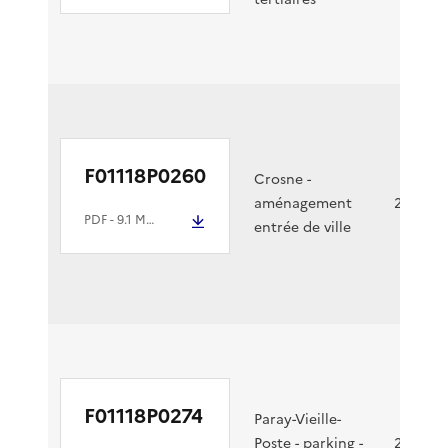
F01118P0260
Crosne -
aménagement
27/11/2
PDF
- 9.1 Mio
entrée de ville
F01118P0274
Paray-Vieille-
Poste - parking -
26/11/2