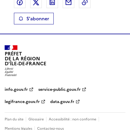
Partager sur Facebook
Partager sur X
Partager sur LinkedIn
Partager par email
Copier le lien de 
S'abonner
PRÉFET
DE LA RÉGION
D'ÎLE-DE-FRANCE
info.gouv.fr
service-public.gouv.fr
legifrance.gouv.fr
data.gouv.fr
Plan du site
Glossaire
Accessibilité : non conforme
Mentions légales
Contactez-nous