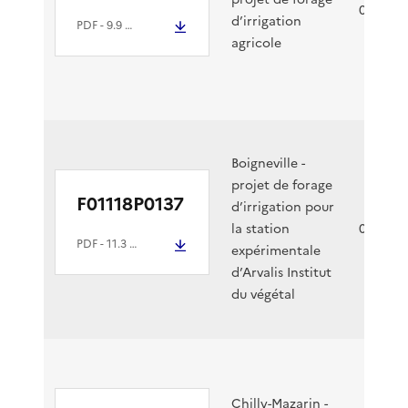
08/06/2
d’irrigation
PDF
- 9.9 Mio
agricole
Boigneville -
projet de forage
F01118P0137
d’irrigation pour
la station
04/06/2
PDF
- 11.3 Mio
expérimentale
d’Arvalis Institut
du végétal
Chilly-Mazarin -