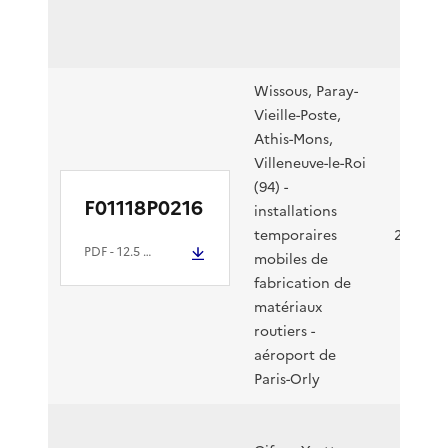
Wissous, Paray-
Vieille-Poste,
Athis-Mons,
Villeneuve-le-Roi
(94) -
F01118P0216
installations
temporaires
20/09/2
PDF
- 12.5 Mio
mobiles de
fabrication de
matériaux
routiers -
aéroport de
Paris-Orly