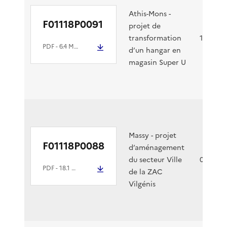
Athis-Mons -
F01118P0091
projet de
transformation
12/04/2
PDF
- 6.4 Mio
d’un hangar en
magasin Super U
Massy - projet
F01118P0088
d’aménagement
du secteur Ville
04/04/2
PDF
- 18.1 Mio
de la ZAC
Vilgénis