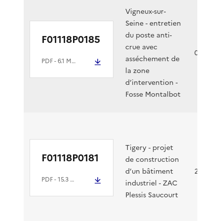
Vigneux-sur-
Seine - entretien
du poste anti-
F01118P0185
crue avec
01/08/2
asséchement de
PDF
- 6.1 Mio
la zone
d’intervention -
Fosse Montalbot
Tigery - projet
F01118P0181
de construction
d’un bâtiment
25/07/2
PDF
- 15.3 Mio
industriel - ZAC
Plessis Saucourt