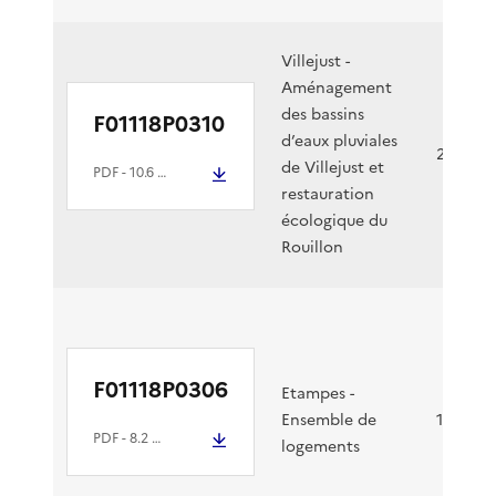
par
cas
Villejust -
Aménagement
des bassins
F01118P0310
d’eaux pluviales
24/01/2
de Villejust et
PDF
- 10.6 Mio
restauration
écologique du
Rouillon
F01118P0306
Etampes -
Ensemble de
10/01/2
PDF
- 8.2 Mio
logements