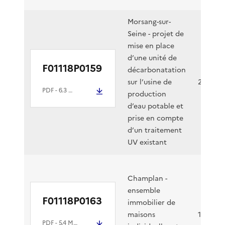
Morsang-sur-
Seine - projet de
mise en place
d’une unité de
F01118P0159
décarbonatation
sur l’usine de
24/07/2
PDF
- 6.3 Mio
production
d’eau potable et
prise en compte
d’un traitement
UV existant
Champlan -
ensemble
F01118P0163
immobilier de
maisons
11/07/20
PDF
- 5.4 Mio