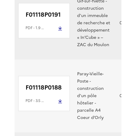
Gif-sur-Yvette -
construction
F01118P0191
d’un immeuble
de recherche et
03/08/2
PDF
- 1.9 Mio
développement
« In’Cube » –
ZAC du Moulon
Paray-Vieille-
Poste -
F01118P0188
construction
d’un pôle
02/08/2
PDF
- 3.5 Mio
hôtelier -
parcelle A4
Coeur d’Orly