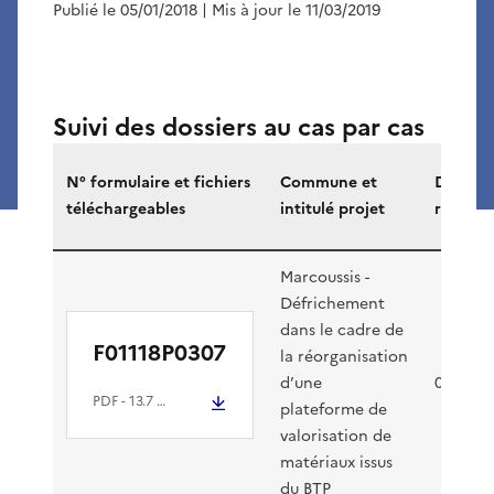
Publié le 05/01/2018
| Mis à jour le 11/03/2019
Suivi des dossiers au cas par cas
Retrouvez
N° formulaire et fichiers
Commune et
Date
tous
téléchargeables
intitulé projet
récepti
les
documents
disponibles
Marcoussis -
Défrichement
sur
dans le cadre de
les
F01118P0307
la réorganisation
projets
d’une
06/02/2
soumis
PDF
- 13.7 Mio
plateforme de
au
valorisation de
cas
matériaux issus
du BTP