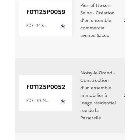
Pierrefitte-sur-
F01125P0059
Seine - Création
d’un ensemble
26/03/2
PDF
- 14.5 Mio
commercial
avenue Sacco
Noisy-le-Grand -
Construction
F01125P0052
d’un ensemble
immobilier à
24/03/2
PDF
- 3.3 Mio
usage résidentiel
rue de la
Passerelle