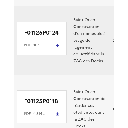
Saint-Ouen -
Construction
F01125P0124
d’un immeuble à
usage de
22/07/2
PDF
- 10.4 Mio
logement
collectif dans la
ZAC des Docks
Saint-Ouen -
Construction de
F01125P0118
résidences
03/07/2
étudiantes dans
PDF
- 4.3 Mio
la ZAC des
Docks