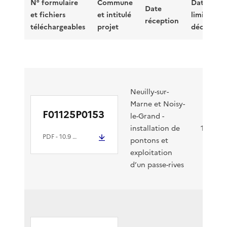
N° formulaire
Commune
Date
Date
et fichiers
et intitulé
limite
réception
téléchargeables
projet
décision
Neuilly-sur-
Marne et Noisy-
F01125P0153
le-Grand -
installation de
11/09/2
PDF
- 10.9 Mio
pontons et
exploitation
d’un passe-rives