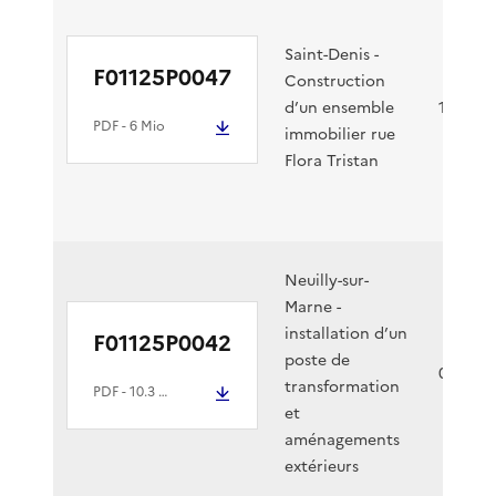
Saint-Denis -
F01125P0047
Construction
d’un ensemble
19/03/2
PDF
- 6 Mio
immobilier rue
Flora Tristan
Neuilly-sur-
Marne -
installation d’un
F01125P0042
poste de
05/03/2
transformation
PDF
- 10.3 Mio
et
aménagements
extérieurs