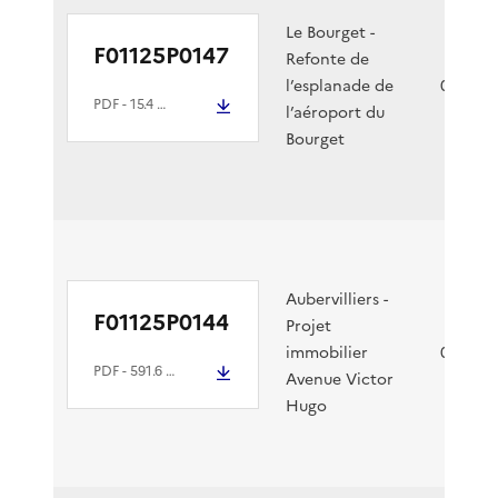
Le Bourget -
F01125P0147
Refonte de
l’esplanade de
05/08/2
PDF
- 15.4 Mio
l’aéroport du
Bourget
Aubervilliers -
F01125P0144
Projet
immobilier
05/08/2
PDF
- 591.6 kio
Avenue Victor
Hugo