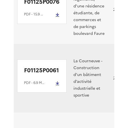
F01125P0076
d’une résidence
29/04/2
étudiante, de
PDF
- 15.9 Mio
commerces et
de parkings
boulevard Faure
La Courneuve -
Construction
F01125P0061
d’un bâtiment
26/03/2
d’activité
PDF
- 6.9 Mio
industrielle et
sportive