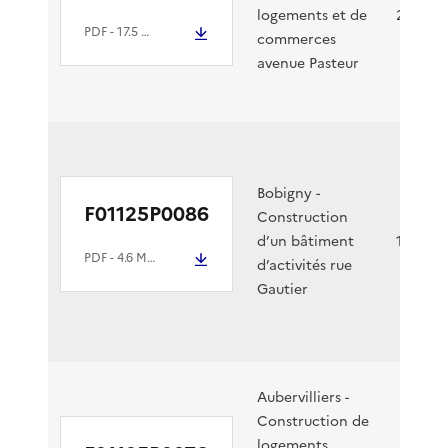
logements et de
20/05/2
PDF
- 17.5 Mio
commerces
avenue Pasteur
Bobigny -
F01125P0086
Construction
d’un bâtiment
15/05/2
PDF
- 4.6 Mio
d’activités rue
Gautier
Aubervilliers -
Construction de
logements,