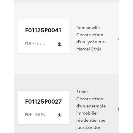
Romainville -
F01125P0041
Construction
03/03/2
d’un lycée rue
PDF
- 18.3 Mio
Marcel Ethis
Stains -
Construction
F01125P0027
d’un ensemble
14/02/2
immobilier
PDF
- 4.9 Mio
résidentiel rue
Jack London