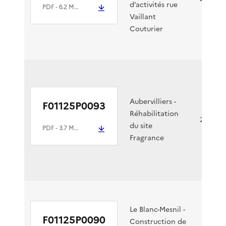
d’activités rue
PDF
- 6.2 Mio
Vaillant
Couturier
Aubervilliers -
F01125P0093
Réhabilitation
23/05/2
du site
PDF
- 3.7 Mio
Fragrance
Le Blanc-Mesnil -
F01125P0090
Construction de