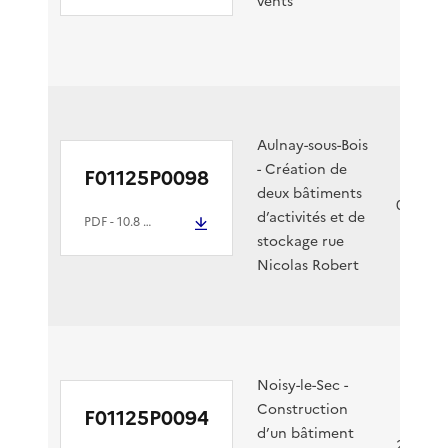
vents
Aulnay-sous-Bois
- Création de
F01125P0098
deux bâtiments
03/06/2
d’activités et de
PDF
- 10.8 Mio
stockage rue
Nicolas Robert
Noisy-le-Sec -
Construction
F01125P0094
d’un bâtiment
26/05/2