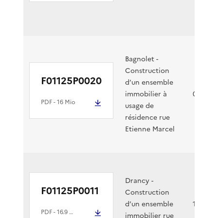
Bagnolet -
Construction
F01125P0020
d’un ensemble
immobilier à
03/02/2
PDF
- 16 Mio
usage de
résidence rue
Etienne Marcel
Drancy -
F01125P0011
Construction
d’un ensemble
10/01/2
PDF
- 16.9 Mio
immobilier rue