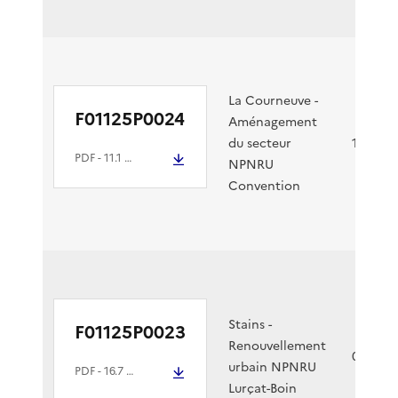
La Courneuve -
F01125P0024
Aménagement
du secteur
12/02/2
PDF
- 11.1 Mio
NPNRU
Convention
Stains -
F01125P0023
Renouvellement
05/02/2
urbain NPNRU
PDF
- 16.7 Mio
Lurçat-Boin