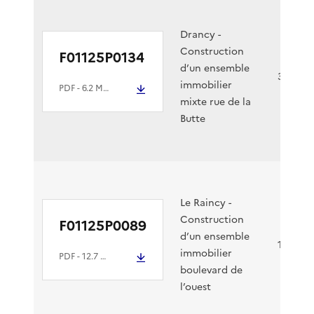
Drancy -
Construction
F01125P0134
d’un ensemble
30/07/2
immobilier
PDF
- 6.2 Mio
mixte rue de la
Butte
Le Raincy -
Construction
F01125P0089
d’un ensemble
19/05/2
immobilier
PDF
- 12.7 Mio
boulevard de
l’ouest