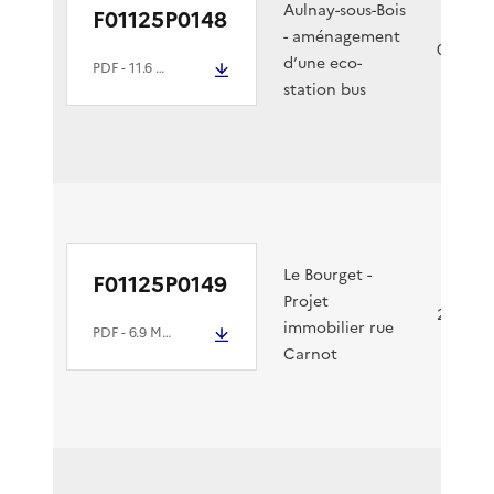
Aulnay-sous-Bois
F01125P0148
- aménagement
01/09/2
d’une eco-
PDF
- 11.6 Mio
station bus
Le Bourget -
F01125P0149
Projet
20/08/2
immobilier rue
PDF
- 6.9 Mio
Carnot