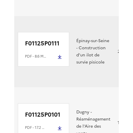
Épinay-sur-Seine
F01125P0111
- Construction
20/06/2
d’un ilot de
PDF
- 8.6 Mio
survie pisicole
Dugny -
F01125P0101
Réaménagement
10/06/2
de l’Aire des
PDF
- 17.2 Mio