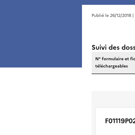
Publié le 26/12/2018
|
Suivi des doss
Retrouvez
N° formulaire et fi
tous
téléchargeables
les
documents
disponibles
sur
les
projets
F01119P0
soumis
au