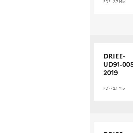
PDF
- 2.7 Mio
cas
par
cas
DRIEE-
UD91-005
2019
PDF
- 2.1 Mio