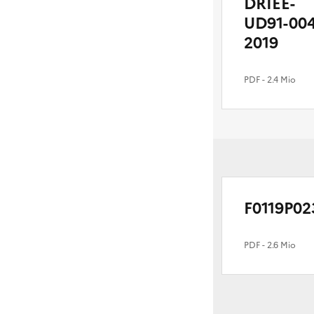
DRIEE-
UD91-004
2019
PDF
- 2.4 Mio
F0119P02
PDF
- 2.6 Mio