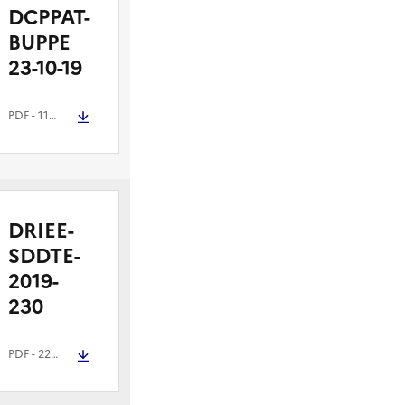
DCPPAT-
BUPPE
23-10-19
PDF
- 113 kio
DRIEE-
SDDTE-
2019-
230
PDF
- 221.3 kio