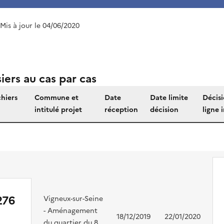
 Mis à jour le 04/06/2020
iers au cas par cas
chiers
Commune et
Date
Date limite
Décisi
intitulé projet
réception
décision
ligne 
276
Vigneux-sur-Seine
- Aménagement
18/12/2019
22/01/2020
du quartier du 8