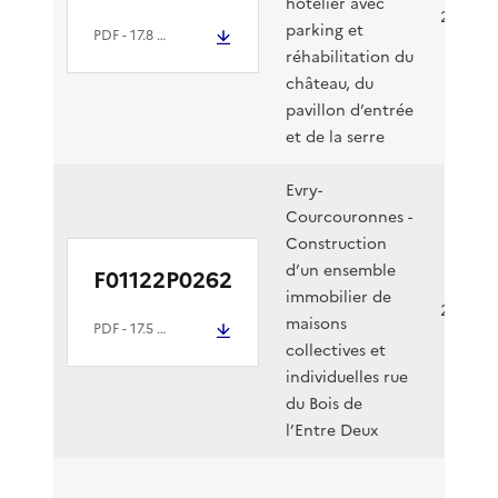
par
hôtelier avec
21/12/2
cas
parking et
PDF
- 17.8 Mio
réhabilitation du
château, du
pavillon d’entrée
et de la serre
Evry-
Courcouronnes -
Construction
d’un ensemble
F01122P0262
immobilier de
21/12/2
maisons
PDF
- 17.5 Mio
collectives et
individuelles rue
du Bois de
l’Entre Deux