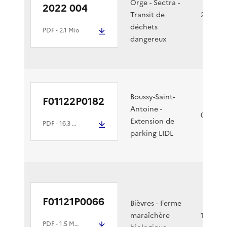
Orge - Sectra -
2022 004
Transit de
21/09/2
déchets
PDF
- 2.1 Mio
dangereux
Boussy-Saint-
F01122P0182
Antoine -
05/08/2
Extension de
PDF
- 16.3 Mio
parking LIDL
F01121P0066
Bièvres - Ferme
maraîchère
19/07/2
PDF
- 1.5 Mio