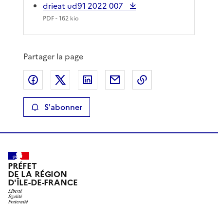
drieat ud91 2022 007
PDF
- 162 kio
Partager la page
Partager sur Facebook
Partager sur X
Partager sur LinkedIn
Partager par email
Copier le lien de 
S'abonner
PRÉFET
DE LA RÉGION
D'ÎLE-DE-FRANCE