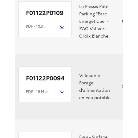
Le Plessis-Pâté -
F01122P0109
Parking "Parc
Energétique" -
05/05/2
PDF
- 10.6 Mio
ZAC Val Vert
Croix Blanche
Villeconin -
F01122P0094
Forage
29/04/2
d’alimentation
PDF
- 18 Mio
en eau potable
Evry - Surface