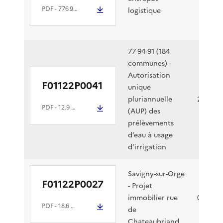
PDF
- 776.9 kio
logistique
77-94-91 (184
communes) -
Autorisation
F01122P0041
unique
pluriannuelle
25/02/2
PDF
- 12.9 Mio
(AUP) des
prélèvements
d’eau à usage
d’irrigation
Savigny-sur-Orge
F01122P0027
- Projet
immobilier rue
07/02/2
PDF
- 18.6 Mio
de
Chateaubriand