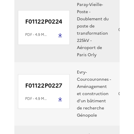
Paray-Vieille-
Poste -
Doublement du
F01122P0224
poste de
08/11/2
transformation
PDF
- 4.9 Mio
225kV -
Aéroport de
Paris Orly
Evry-
Courcouronnes -
F01122P0227
Aménagement
et construction
07/11/2
PDF
- 4.9 Mio
d’un bâtiment
de recherche
Génopole