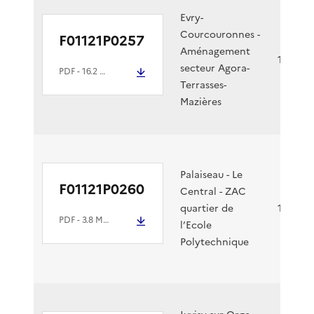
Evry-
Courcouronnes -
F01121P0257
Aménagement
15/12/2
secteur Agora-
PDF
- 16.2 Mio
Terrasses-
Mazières
Palaiseau - Le
F01121P0260
Central - ZAC
quartier de
14/12/2
PDF
- 3.8 Mio
l’Ecole
Polytechnique