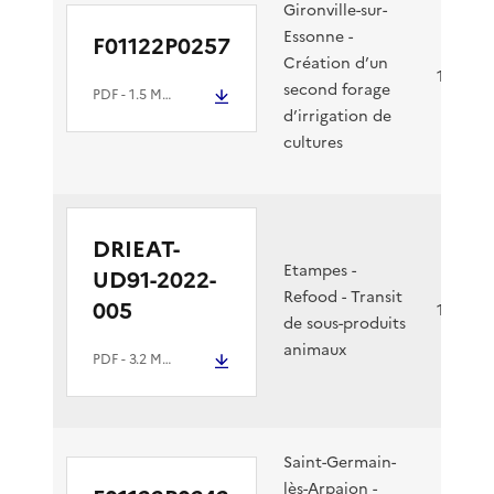
Gironville-sur-
Essonne -
F01122P0257
Création d’un
16/12/2
second forage
PDF
- 1.5 Mio
d’irrigation de
cultures
DRIEAT-
Etampes -
UD91-2022-
Refood - Transit
005
15/12/2
de sous-produits
animaux
PDF
- 3.2 Mio
Saint-Germain-
lès-Arpajon -