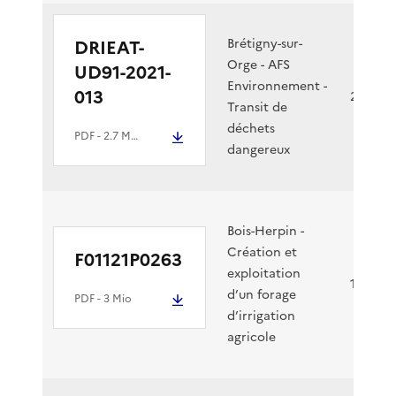
DRIEAT-
Brétigny-sur-
Orge - AFS
UD91-2021-
Environnement -
013
20/12/2
Transit de
déchets
PDF
- 2.7 Mio
dangereux
Bois-Herpin -
Création et
F01121P0263
exploitation
17/12/2
d’un forage
PDF
- 3 Mio
d’irrigation
agricole