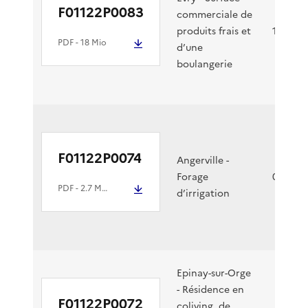
F01122P0083
commerciale de
produits frais et
12/04/2
PDF
- 18 Mio
d’une
boulangerie
F01122P0074
Angerville -
Forage
01/04/2
PDF
- 2.7 Mio
d’irrigation
Epinay-sur-Orge
- Résidence en
F01122P0072
coliving, de