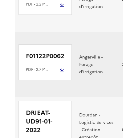
PDF
- 2.2 Mio
d’irrigation
F01122P0062
Angerville -
Forage
24/03/2
PDF
- 2.7 Mio
d’irrigation
DRIEAT-
Dourdan -
UD91-01-
Logistic Services
2022
- Création
04/03/2
entrepôt