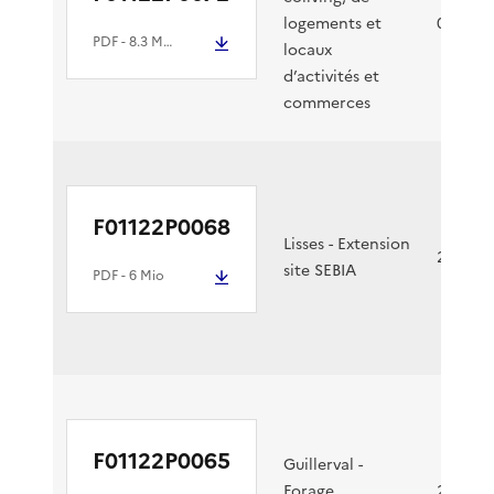
logements et
01/04/2
PDF
- 8.3 Mio
locaux
d’activités et
commerces
F01122P0068
Lisses - Extension
29/03/2
site SEBIA
PDF
- 6 Mio
F01122P0065
Guillerval -
Forage
25/03/2