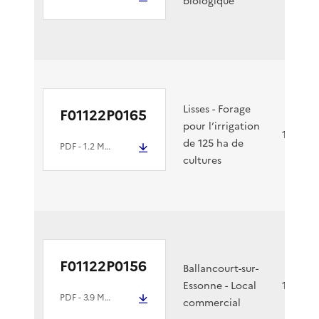
biologique
Lisses - Forage
F01122P0165
pour l’irrigation
19/07/2
de 125 ha de
PDF
- 1.2 Mio
cultures
F01122P0156
Ballancourt-sur-
Essonne - Local
13/07/2
PDF
- 3.9 Mio
commercial