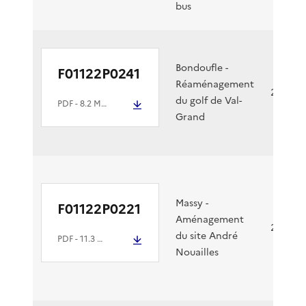
bus
Bondoufle -
F01122P0241
Réaménagement
25/11/2
du golf de Val-
PDF
- 8.2 Mio
Grand
Massy -
F01122P0221
Aménagement
21/11/2
du site André
PDF
- 11.3 Mio
Nouailles