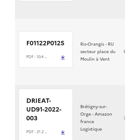
F01122P0125
Ris-Orangis - RU
secteur place du
08/07/2
PDF
- 10.4 Mio
Moulin à Vent
DRIEAT-
Brétigny-sur-
UD91-2022-
Orge - Amazon
003
30/06/2
france
Logistique
PDF
- 21.2 Mio