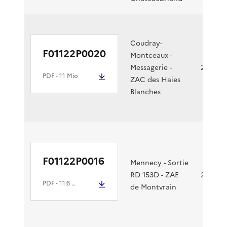
Coudray-
F01122P0020
Montceaux -
Messagerie -
26/01/2
PDF
- 11 Mio
ZAC des Haies
Blanches
F01122P0016
Mennecy - Sortie
RD 153D - ZAE
21/01/2
PDF
- 11.6 Mio
de Montvrain