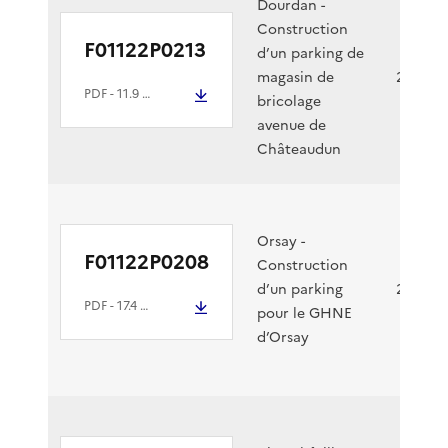
Dourdan -
Construction
F01122P0213
d’un parking de
magasin de
28/10/2
PDF
- 11.9 Mio
bricolage
avenue de
Châteaudun
Orsay -
F01122P0208
Construction
d’un parking
20/10/2
PDF
- 17.4 Mio
pour le GHNE
d’Orsay