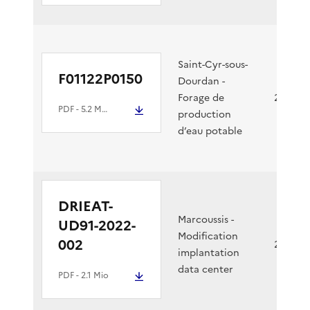
Saint-Cyr-sous-
F01122P0150
Dourdan -
Forage de
27/06/2
PDF
- 5.2 Mio
production
d’eau potable
DRIEAT-
Marcoussis -
UD91-2022-
Modification
002
20/06/2
implantation
data center
PDF
- 2.1 Mio