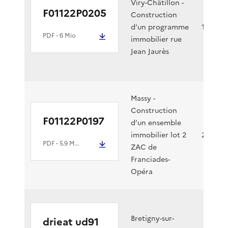
Viry-Châtillon -
F01122P0205
Construction
d’un programme
18/10/2
PDF
- 6 Mio
immobilier rue
Jean Jaurès
Massy -
Construction
F01122P0197
d’un ensemble
immobilier lot 2
28/09/2
PDF
- 5.9 Mio
ZAC de
Franciades-
Opéra
Bretigny-sur-
drieat ud91