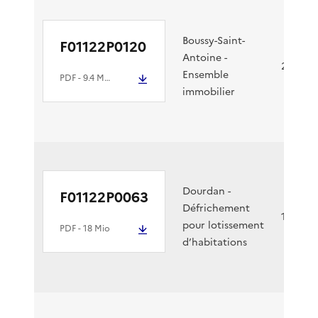
Boussy-Saint-
F01122P0120
Antoine -
24/05/2
Ensemble
PDF
- 9.4 Mio
immobilier
Dourdan -
F01122P0063
Défrichement
12/05/2
pour lotissement
PDF
- 18 Mio
d’habitations