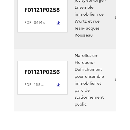
Juvisy-sur-Orge -
Ensemble
F01121P0258
immobilier rue
09/12/2
Wurtz et rue
PDF
- 3.4 Mio
Jean-Jacques
Rousseau
Marolles-en-
Hurepoix -
Défrichement
F01121P0256
pour ensemble
07/12/2
immobilier et
PDF
- 16.5 Mio
parc de
stationnement
public