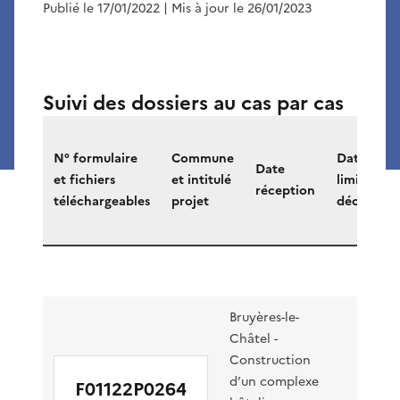
Publié le 17/01/2022
| Mis à jour le 26/01/2023
Suivi des dossiers au cas par cas
Retrouvez
tous
N° formulaire
Commune
Date
Date
les
et fichiers
et intitulé
limite
réception
documents
téléchargeables
projet
décision
disponibles
sur
les
projets
Bruyères-le-
soumis
Châtel -
au
Construction
cas
d’un complexe
F01122P0264