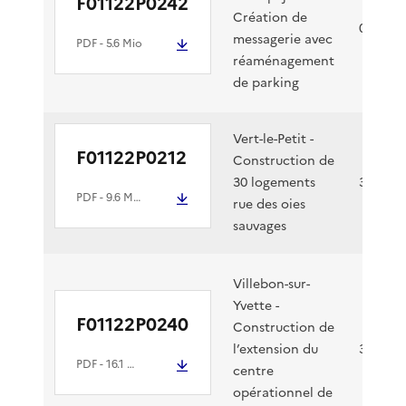
F01122P0242
Création de
01/12/2
messagerie avec
PDF
- 5.6 Mio
réaménagement
de parking
Vert-le-Petit -
F01122P0212
Construction de
30 logements
30/11/2
PDF
- 9.6 Mio
rue des oies
sauvages
Villebon-sur-
Yvette -
F01122P0240
Construction de
l’extension du
30/11/2
PDF
- 16.1 Mio
centre
opérationnel de